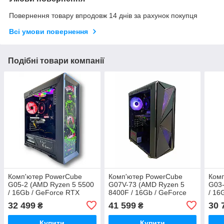
Повернення товару впродовж 14 днів за рахунок покупця
Всі умови повернення
Подібні товари компанії
Комп'ютер PowerCube
Комп'ютер PowerCube
Ком
G05-2 (AMD Ryzen 5 5500
G07V-73 (AMD Ryzen 5
G03-
/ 16Gb / GeForce RTX
8400F / 16Gb / GeForce
/ 16
2060 Super 8Gb / SSD 1Tb
RTX 2060 Super 8GB /
2060
32 499
41 599
30 
₴
₴
/ 500W / USB 3.2)
SSD 512Gb / 500W / USB 3
/ 50
Купити
Купити