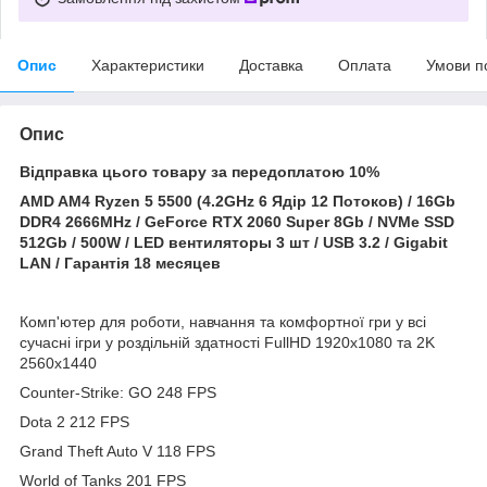
Опис
Характеристики
Доставка
Оплата
Умови п
Опис
Відправка цього товару за передоплатою 10%
AMD AM4 Ryzen 5 5500 (4.2GHz 6 Ядір 12 Потоков) / 16Gb
DDR4 2666MHz / GeForce RTX 2060 Super 8Gb / NVMe SSD
512Gb / 500W / LED вентиляторы 3 шт / USB 3.2 / Gigabit
LAN / Гарантія 18 месяцев
Комп'ютер для роботи, навчання та комфортної гри у всі
сучасні ігри у роздільній здатності FullHD 1920x1080 та 2K
2560x1440
Counter-Strike: GO 248 FPS
Dota 2 212 FPS
Grand Theft Auto V 118 FPS
World of Tanks 201 FPS