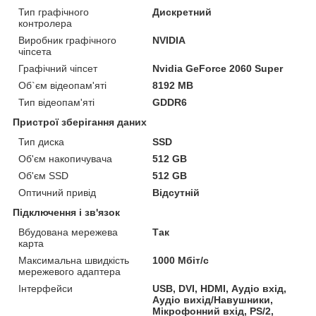
Тип графічного
Дискретний
контролера
Виробник графічного
NVIDIA
чіпсета
Графічний чіпсет
Nvidia GeForce 2060 Super
Об`єм відеопам'яті
8192 MB
Тип відеопам'яті
GDDR6
Пристрої зберігання даних
Тип диска
SSD
Об'єм накопичувача
512 GB
Об'єм SSD
512 GB
Оптичний привід
Відсутній
Підключення і зв'язок
Вбудована мережева
Так
карта
Максимальна швидкість
1000 Мбіт/с
мережевого адаптера
Інтерфейси
USB, DVI, HDMI, Аудіо вхід,
Аудіо вихід/Навушники,
Мікрофонний вхід, PS/2,