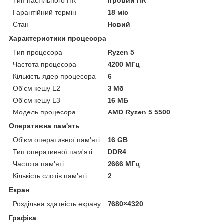
Тип настільного ПК
Ігровий ПК
Гарантійний термін
18 міс
Стан
Новий
Характеристики процесора
Тип процесора
Ryzen 5
Частота процесора
4200 МГц
Кількість ядер процесора
6
Об'єм кешу L2
3 Мб
Об'єм кешу L3
16 МБ
Модель процесора
AMD Ryzen 5 5500
Оперативна пам'ять
Об'єм оперативної пам'яті
16 GB
Тип оперативної пам'яті
DDR4
Частота пам'яті
2666 МГц
Кількість слотів пам'яті
2
Екран
Роздільна здатність екрану
7680×4320
Графіка