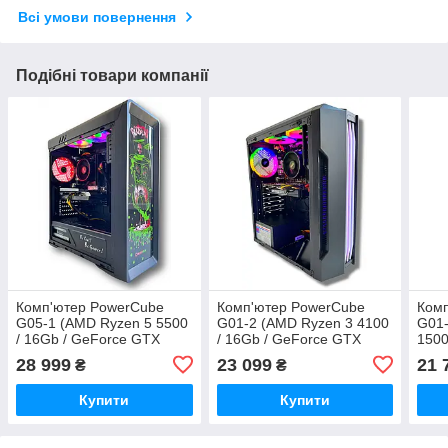
Всі умови повернення
Подібні товари компанії
Комп'ютер PowerCube
Комп'ютер PowerCube
Ком
G05-1 (AMD Ryzen 5 5500
G01-2 (AMD Ryzen 3 4100
G01-
/ 16Gb / GeForce GTX
/ 16Gb / GeForce GTX
1500
1660 Ti 6Gb / SSD 1Tb /
1660 Ti 6Gb / SSD 480Gb /
GTX 
28 999
23 099
21 
₴
₴
500W / USB 3.2)
500W / USB 3.2)
480G
Купити
Купити