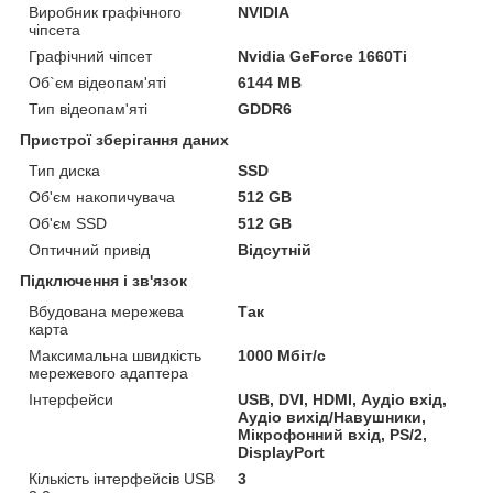
Виробник графічного
NVIDIA
чіпсета
Графічний чіпсет
Nvidia GeForce 1660Ti
Об`єм відеопам'яті
6144 MB
Тип відеопам'яті
GDDR6
Пристрої зберігання даних
Тип диска
SSD
Об'єм накопичувача
512 GB
Об'єм SSD
512 GB
Оптичний привід
Відсутній
Підключення і зв'язок
Вбудована мережева
Так
карта
Максимальна швидкість
1000 Мбіт/с
мережевого адаптера
Інтерфейси
USB, DVI, HDMI, Аудіо вхід,
Аудіо вихід/Навушники,
Мікрофонний вхід, PS/2,
DisplayPort
Кількість інтерфейсів USB
3