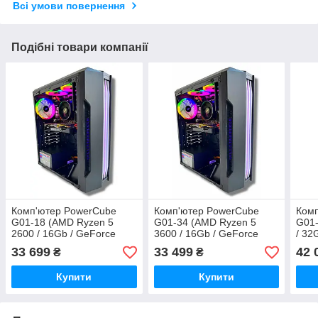
Всі умови повернення
Подібні товари компанії
Комп'ютер PowerCube
Комп'ютер PowerCube
Ком
G01-18 (AMD Ryzen 5
G01-34 (AMD Ryzen 5
G01-
2600 / 16Gb / GeForce
3600 / 16Gb / GeForce
/ 32
RTX 4060 8Gb / SSD
RTX 3060 12Gb / SSD
4060
33 699
33 499
42 
₴
₴
480Gb / 500W / USB 3.2)
480Gb / 600W / USB 3.2)
500W
Купити
Купити