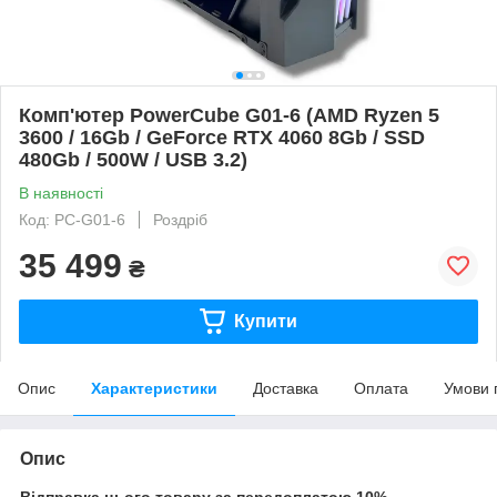
Комп'ютер PowerCube G01-6 (AMD Ryzen 5
3600 / 16Gb / GeForce RTX 4060 8Gb / SSD
480Gb / 500W / USB 3.2)
В наявності
Код: PC-G01-6
Роздріб
35 499
₴
Купити
Опис
Характеристики
Доставка
Оплата
Умови 
Опис
Відправка цього товару за передоплатою 10%