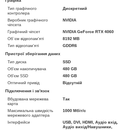
Графіка
Тип графічного
Дискретний
контролера
Виробник графічного
NVIDIA
чіпсета
Графічний чіпсет
NVIDIA GeForce RTX 4060
Об`єм відеопам'яті
8192 MB
Тип відеопам'яті
GDDR6
Пристрої зберігання даних
Тип диска
SSD
Об'єм накопичувача
480 GB
Об'єм SSD
480 GB
Оптичний привід
Відсутній
Підключення і зв'язок
Вбудована мережева
Так
карта
Максимальна швидкість
1000 Мбіт/с
мережевого адаптера
Інтерфейси
USB, DVI, HDMI, Аудіо вхід,
Аудіо вихід/Навушники,