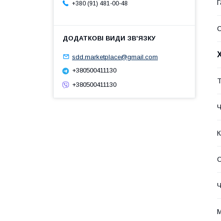
Г
+380 (91) 481-00-48
sdd.marketplace@gmail.com
+380500411130
Т
+380500411130
Ч
К
О
Ч
М