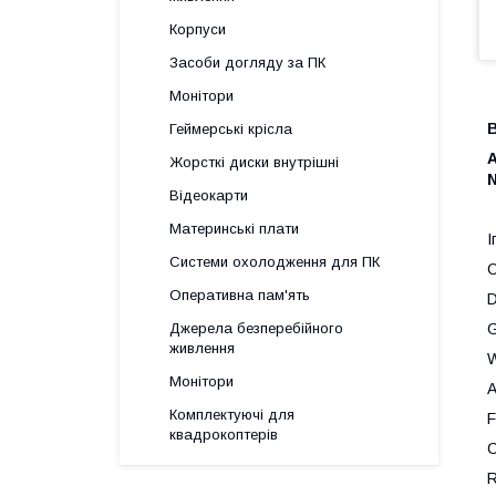
Корпуси
Засоби догляду за ПК
Монітори
Геймерські крісла
A
Жорсткі диски внутрішні
N
Відеокарти
Материнські плати
І
Системи охолодження для ПК
C
Оперативна пам'ять
D
G
Джерела безперебійного
живлення
W
Монітори
A
Комплектуючі для
F
квадрокоптерів
C
R