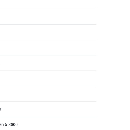
ц
0
n 5 3600