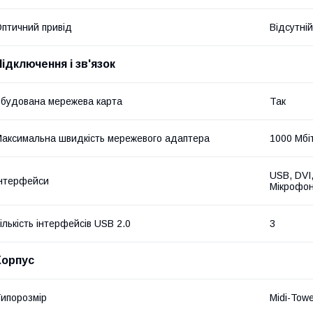
птичний привід
Відсутній
Підключення і зв'язок
будована мережева карта
Так
аксимальна швидкість мережевого адаптера
1000 Мбі
USB, DVI,
нтерфейси
Мікрофонн
ількість інтерфейсів USB 2.0
3
Корпус
ипорозмір
Midi-Tow