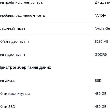
ип графічного контролера
Дискрет
иробник графічного чіпсета
NVIDIA
рафічний чіпсет
Nvidia G
б`єм відеопам'яті
8192 MB
ип відеопам'яті
GDDR6
Пристрої зберігання даних
ип диска
SSD
б'єм накопичувача
480 GB
б'єм SSD
480 GB