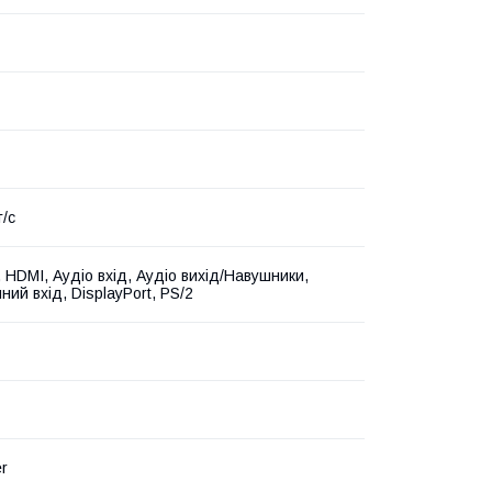
т/с
 HDMI, Аудіо вхід, Аудіо вихід/Навушники,
ий вхід, DisplayPort, PS/2
er