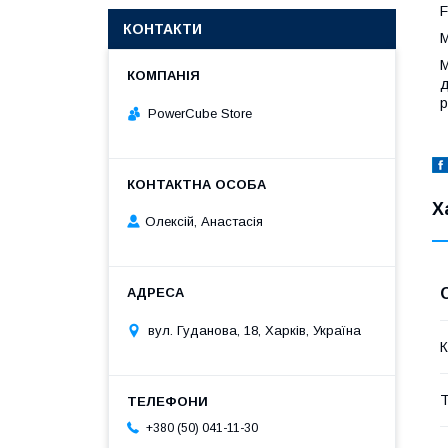
F
КОНТАКТИ
M
М
д
р
PowerCube Store
Х
Олексій, Анастасія
вул. Гуданова, 18, Харків, Україна
К
Т
+380 (50) 041-11-30