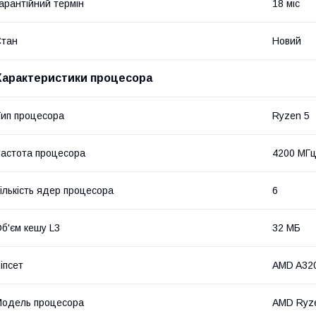
арантійний термін
18 міс
Стан
Новий
Характеристики процесора
ип процесора
Ryzen 5
астота процесора
4200 МГ
ількість ядер процесора
6
б'єм кешу L3
32 МБ
іпсет
AMD A32
одель процесора
AMD Ryze