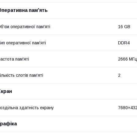
Оперативна пам'ять
б'єм оперативної пам'яті
16 GB
ип оперативної пам'яті
DDR4
астота пам'яті
2666 МГ
ількість слотів пам'яті
2
Екран
оздільна здатність екрану
7680×43
Графіка