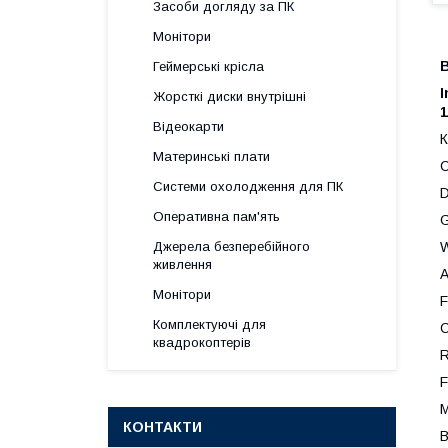
Засоби догляду за ПК
Монітори
Геймерські крісла
I
Жорсткі диски внутрішні
1
Відеокарти
К
Материнські плати
C
Системи охолодження для ПК
D
Оперативна пам'ять
G
W
Джерела безперебійного
живлення
A
Монітори
F
Комплектуючі для
C
квадрокоптерів
R
F
M
КОНТАКТИ
В