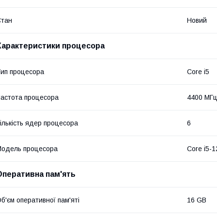
Стан
Новий
Характеристики процесора
ип процесора
Core i5
астота процесора
4400 МГ
ількість ядер процесора
6
одель процесора
Core i5-
Оперативна пам'ять
б'єм оперативної пам'яті
16 GB