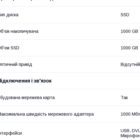
ип диска
SSD
б'єм накопичувача
1000 GB
б'єм SSD
1000 GB
птичний привід
Відсутній
Підключення і зв'язок
будована мережева карта
Так
аксимальна швидкість мережевого адаптера
1000 Мбі
USB, DVI,
нтерфейси
Мікрофон