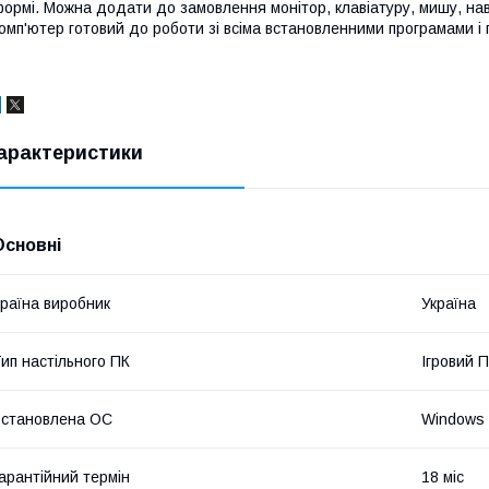
ормі. Можна додати до замовлення монітор, клавіатуру, мишу, на
омп'ютер готовий до роботи зі всіма встановленними програмами і 
арактеристики
Основні
раїна виробник
Україна
ип настільного ПК
Ігровий 
становлена ОС
Windows 
арантійний термін
18 міс