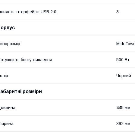
ількість інтерфейсів USB 2.0
3
Корпус
ипорозмір
Midi-Tow
отужність блоку живлення
500 Вт
олір
Чорний
Габаритні розміри
Довжина
445 мм
Ширина
392 мм