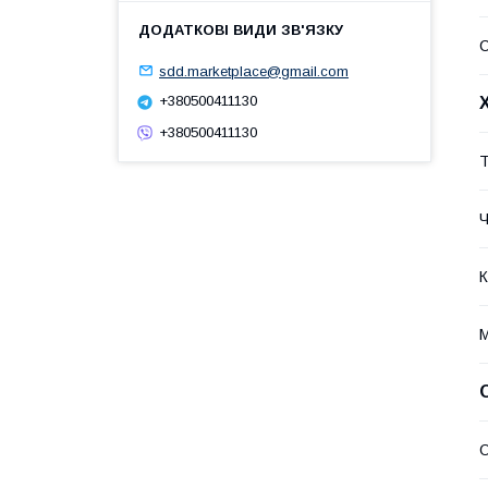
sdd.marketplace@gmail.com
+380500411130
+380500411130
Т
Ч
К
М
О