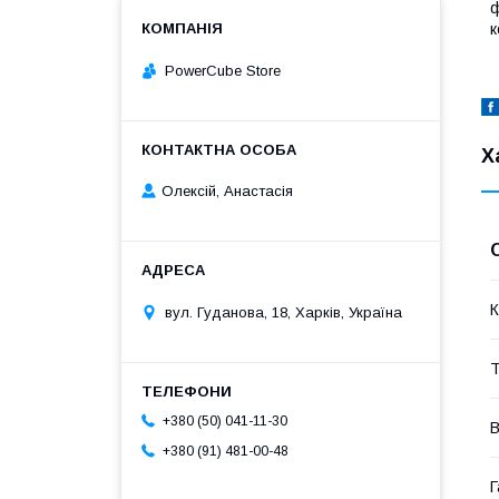
ф
к
PowerCube Store
Х
Олексій, Анастасія
К
вул. Гуданова, 18, Харків, Україна
Т
+380 (50) 041-11-30
В
+380 (91) 481-00-48
Г