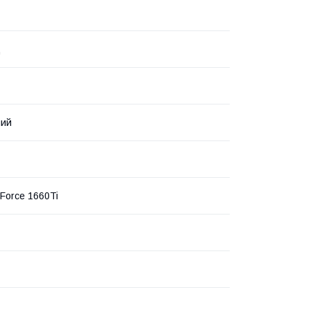
ц
ний
eForce 1660Ti