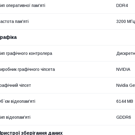
ип оперативної пам'яті
DDR4
астота пам'яті
3200 МГ
Графіка
ип графічного контролера
Дискрет
иробник графічного чіпсета
NVIDIA
рафічний чіпсет
Nvidia G
б`єм відеопам'яті
6144 MB
ип відеопам'яті
GDDR6
Пристрої зберігання даних