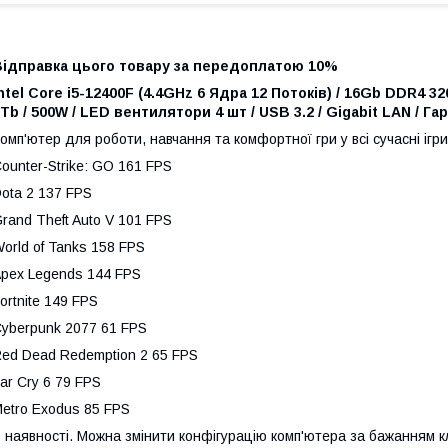
Відправка цього товару за передоплатою 10%
ntel Core i5-12400F (4.4GHz 6 Ядра 12 Потоків) / 16Gb DDR4 
Tb / 500W / LED вентилятори 4 шт / USB 3.2 / Gigabit LAN / Га
омп'ютер для роботи, навчання та комфортної гри у всі сучасні ігр
ounter-Strike: GO 161 FPS
ota 2 137 FPS
rand Theft Auto V 101 FPS
orld of Tanks 158 FPS
pex Legends 144 FPS
ortnite 149 FPS
yberpunk 2077 61 FPS
ed Dead Redemption 2 65 FPS
ar Cry 6 79 FPS
etro Exodus 85 FPS
 наявності. Можна змінити конфігурацію комп'ютера за бажанням кл