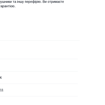
вушники та іншу перефірію. Ви отримаєте
гарантією.
ПК
11