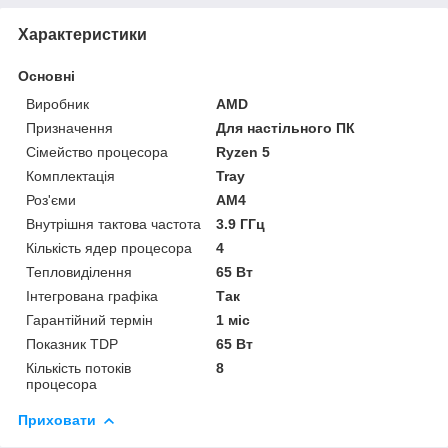
Характеристики
Основні
Виробник
AMD
Призначення
Для настільного ПК
Сімейство процесора
Ryzen 5
Комплектація
Tray
Роз'єми
AM4
Внутрішня тактова частота
3.9 ГГц
Кількість ядер процесора
4
Тепловиділення
65 Вт
Інтегрована графіка
Так
Гарантійний термін
1 міс
Показник TDP
65 Вт
Кількість потоків
8
процесора
Приховати