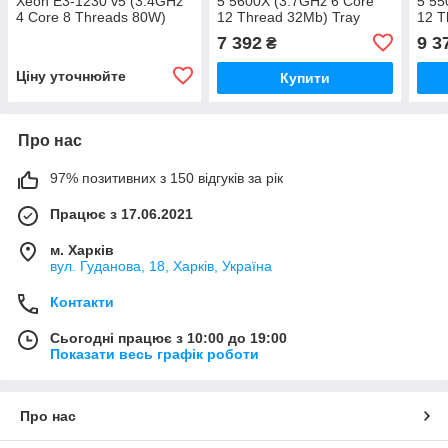
Xeon E3-1230 v5 (3.4GHz
5 5600X (3.7GHz 6 Core
5 55
4 Core 8 Threads 80W)
12 Thread 32Mb) Tray
12 T
Refurbished Tray
7 392
9 3
₴
Ціну уточнюйте
Купити
Про нас
97% позитивних з 150 відгуків за рік
Працює з 17.06.2021
м. Харків
вул. Гуданова, 18, Харків, Україна
Контакти
Сьогодні працює з 10:00 до 19:00
Показати весь графік роботи
Про нас