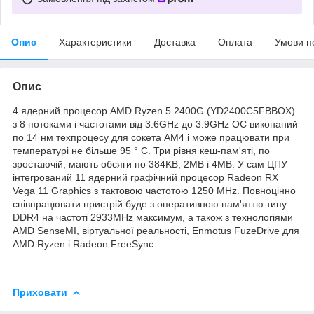
Опис
Характеристики
Доставка
Оплата
Умови п
Опис
4 ядерний процесор AMD Ryzen 5 2400G (YD2400C5FBBOX)
з 8 потоками і частотами від 3.6GHz до 3.9GHz ОС виконаний
по 14 нм техпроцесу для сокета AM4 і може працювати при
температурі не більше 95 ° C. Три рівня кеш-пам'яті, по
зростаючій, мають обсяги по 384KB, 2MB і 4MB. У сам ЦПУ
інтегрований 11 ядерний графічний процесор Radeon RX
Vega 11 Graphics з тактовою частотою 1250 MHz. Повноцінно
співпрацювати пристрій буде з оперативною пам'яттю типу
DDR4 на частоті 2933MHz максимум, а також з технологіями
AMD SenseMI, віртуальної реальності, Enmotus FuzeDrive для
AMD Ryzen і Radeon FreeSync.
Приховати