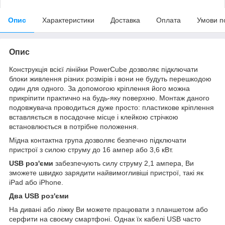
Опис
Характеристики
Доставка
Оплата
Умови п
Опис
Конструкція всієї лінійки PowerCube дозволяє підключати
блоки живлення різних розмірів і вони не будуть перешкодою
один для одного. За допомогою кріплення його можна
прикріпити практично на будь-яку поверхню. Монтаж даного
подовжувача проводиться дуже просто: пластикове кріплення
вставляється в посадочне місце і клейкою стрічкою
встановлюється в потрібне положення.
Мідна контактна група дозволяє безпечно підключати
пристрої з силою струму до 16 ампер або 3,6 кВт.
USB роз'єми
забезпечують силу струму 2,1 ампера, Ви
зможете швидко зарядити найвимогливіші пристрої, такі як
iPad або iPhone.
Два USB роз'єми
На дивані або ліжку Ви можете працювати з планшетом або
серфити на своєму смартфоні. Однак їх кабелі USB часто