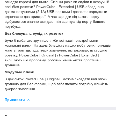
занадто короткі для цього. Скільки разів ви сиділи в незручній
позі біля розетки? PowerCube | Extended | USB обладнана
двома потужними (2.1A) USB портами і дозволяє заряджати
одночасно два пристрої. А час зарядки від такого порту
відбувається значно швидше, ніж зарядка від порту Вашого
ноутбука.
Без блокувань сусідніх розеток
Було б набагато зручніше, якби всі наші пристрої мали
компактні вилки. На жаль більшість наших побутових приладів
мають громіздкі адаптери живлення, які закривають сусідню
розетку. PowerCube | Original | і PowerCube | Extended |
вирішують цю проблему, роблячи наше життя простіше і
зручніше.
Модульні блоки
З декількох PowerCube | Original | можна складати цілі блоки
зручною для Вас форми, щоб забезпечити потрібну кількість
джерел живлення.
Приховати