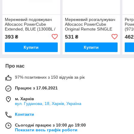
Мережевий подовжувач
Мережевий розгалужувач
Ретр
Allocacoc PowerCube
Allocacoc PowerCube
Powe
Extended, BLUE (1300BL /
Original Remote SINGLE
(97
DEEXPC)
(1511 / EUORRM)
393
531
462
₴
₴
Купити
Купити
Про нас
97% позитивних з 150 відгуків за рік
Працює з 17.06.2021
м. Харків
вул. Гуданова, 18, Харків, Україна
Контакти
Сьогодні працює з 10:00 до 19:00
Показати весь графік роботи