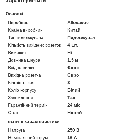
Характеристики
Основні
Виробник
Allocacoc
Країна виробник
Китай
Тип подовжувача
Подовжувач
Кількість вихідних розеток
4 шт.
Вимикач
Ні
Довжина шнура
1.5 м
Вхідна вилка
Євро
Вихідна розетка
Євро
Кількість жил
3
Колір корпусу
Білий
Заземлення
Так
Гарантійний термін
24 міс
Стан
Новий
Технічні характеристики
Напруга
250 В
Номінальний струм
16 А