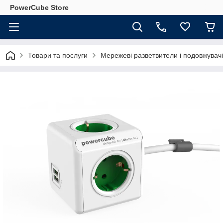
PowerCube Store
Товари та послуги
Мережеві разветвители і подовжувачі