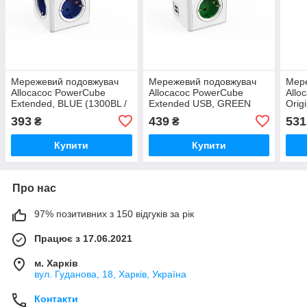
Мережевий подовжувач
Мережевий подовжувач
Мере
Allocacoc PowerCube
Allocacoc PowerCube
Allo
Extended, BLUE (1300BL /
Extended USB, GREEN
Orig
DEEXPC)
(1402GN/DEEUPC)
(151
393
439
531
₴
₴
Купити
Купити
Про нас
97% позитивних з 150 відгуків за рік
Працює з 17.06.2021
м. Харків
вул. Гуданова, 18, Харків, Україна
Контакти