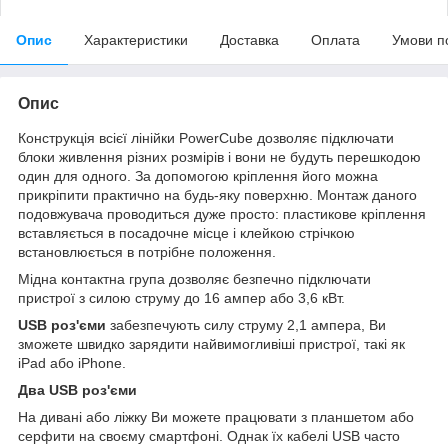
Опис
Характеристики
Доставка
Оплата
Умови п
Опис
Конструкція всієї лінійки PowerCube дозволяє підключати
блоки живлення різних розмірів і вони не будуть перешкодою
один для одного. За допомогою кріплення його можна
прикріпити практично на будь-яку поверхню. Монтаж даного
подовжувача проводиться дуже просто: пластикове кріплення
вставляється в посадочне місце і клейкою стрічкою
встановлюється в потрібне положення.
Мідна контактна група дозволяє безпечно підключати
пристрої з силою струму до 16 ампер або 3,6 кВт.
USB роз'єми
забезпечують силу струму 2,1 ампера, Ви
зможете швидко зарядити найвимогливіші пристрої, такі як
iPad або iPhone.
Два USB роз'єми
На дивані або ліжку Ви можете працювати з планшетом або
серфити на своєму смартфоні. Однак їх кабелі USB часто