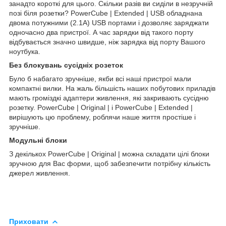
занадто короткі для цього. Скільки разів ви сиділи в незручній
позі біля розетки? PowerCube | Extended | USB обладнана
двома потужними (2.1A) USB портами і дозволяє заряджати
одночасно два пристрої. А час зарядки від такого порту
відбувається значно швидше, ніж зарядка від порту Вашого
ноутбука.
Без блокувань сусідніх розеток
Було б набагато зручніше, якби всі наші пристрої мали
компактні вилки. На жаль більшість наших побутових приладів
мають громіздкі адаптери живлення, які закривають сусідню
розетку. PowerCube | Original | і PowerCube | Extended |
вирішують цю проблему, роблячи наше життя простіше і
зручніше.
Модульні блоки
З декількох PowerCube | Original | можна складати цілі блоки
зручною для Вас форми, щоб забезпечити потрібну кількість
джерел живлення.
Приховати