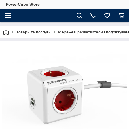
PowerCube Store
Товари та послуги
Мережеві разветвители і подовжувачі